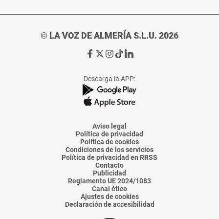
© LA VOZ DE ALMERÍA S.L.U. 2026
Ir
Ir
Ir
Ir
Ir
a
a
a
a
a
Facebook
X
Instagram
TikTok
Linkedin
Descarga la APP:
de
de
de
de
de
La
La
La
La
La
Voz
Voz
Voz
Voz
Voz
de
de
de
de
de
Almería
Almería
Almería
Almería
Almería
Aviso legal
Política de privacidad
Política de cookies
Condiciones de los servicios
Política de privacidad en RRSS
Contacto
Publicidad
Reglamento UE 2024/1083
Canal ético
Ajustes de cookies
Declaración de accesibilidad