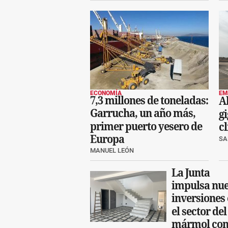
ECONOMÍA
EM
7,3 millones de toneladas:
A
Garrucha, un año más,
gi
primer puerto yesero de
c
Europa
SA
MANUEL LEÓN
La Junta
impulsa nu
inversiones
el sector del
mármol con