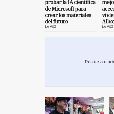
probar la IA científica
mejo
de Microsoft para
acces
crear los materiales
vivi
del futuro
Albo
LA VOZ
LA VOZ