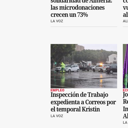
solidaridad de Almería:
c
las microdonaciones
vu
crecen un 73%
a
LA VOZ
AL
EMPLEO
EC
J
Inspección de Trabajo
R
expedienta a Correos por
I
el temporal Kristin
A
LA VOZ
LA