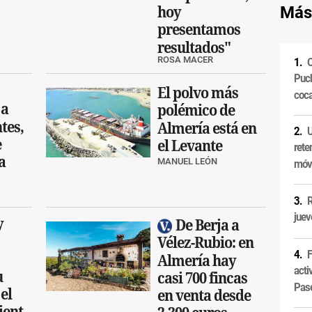
Más
hoy
presentamos
resultados"
ROSA MACER
O
Puch
El polvo más
coca
 a
polémico de
ntes,
Almería está en
U
e
el Levante
rete
a
MANUEL LEÓN
móvi
R
juev
y
De Berja a
Vélez-Rubio: en
F
Almería hay
acti
u
casi 700 fincas
Pas
el
en venta desde
ent