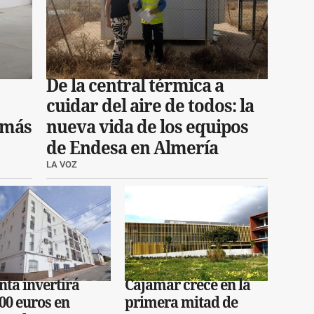
De la central térmica a
cuidar del aire de todos: la
 más
nueva vida de los equipos
de Endesa en Almería
LA VOZ
nta invertirá
Cajamar crece en la
00 euros en
primera mitad de