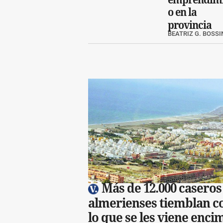
o en la
provincia
BEATRIZ G. BOSSI
Más de 12.000 caseros
almerienses tiemblan c
lo que se les viene enci