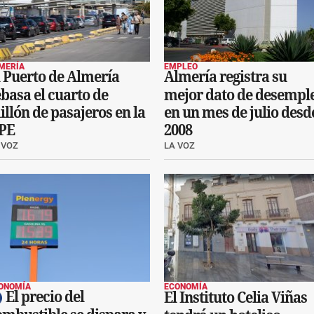
MERÍA
EMPLEO
l Puerto de Almería
Almería registra su
basa el cuarto de
mejor dato de desempl
llón de pasajeros en la
en un mes de julio desd
PE
2008
 VOZ
LA VOZ
ONOMÍA
ECONOMÍA
El precio del
El Instituto Celia Viñas