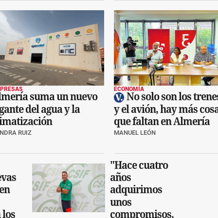
PRESAS
ECONOMÍA
lmería suma un nuevo
No solo son los trene
gante del agua y la
y el avión, hay más cos
limatización
que faltan en Almería
NDRA RUIZ
MANUEL LEÓN
"Hace cuatro
evas
años
 en
adquirimos
unos
 los
compromisos,