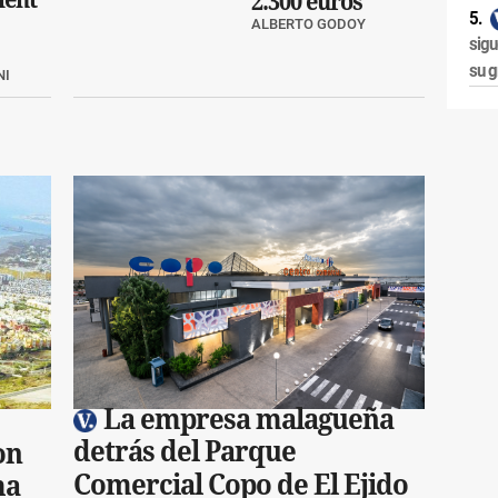
2.300 euros
ALBERTO GODOY
sigu
su g
NI
La empresa malagueña
detrás del Parque
on
Comercial Copo de El Ejido
ma