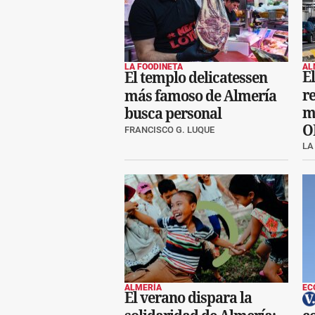
LA FOODINETA
AL
E
El templo delicatessen
re
más famoso de Almería
mi
busca personal
O
FRANCISCO G. LUQUE
LA
ALMERÍA
EC
El verano dispara la