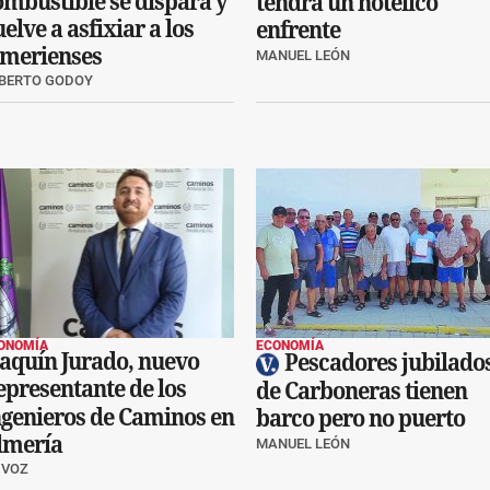
ombustible se dispara y
tendrá un hotelico
elve a asfixiar a los
enfrente
lmerienses
MANUEL LEÓN
BERTO GODOY
ONOMÍA
ECONOMÍA
oaquín Jurado, nuevo
Pescadores jubilado
epresentante de los
de Carboneras tienen
ngenieros de Caminos en
barco pero no puerto
lmería
MANUEL LEÓN
 VOZ