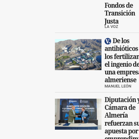
Fondos de
Transición
Justa
LA VOZ
De los
antibióticos
los fertiliza
el ingenio d
una empres
almeriense
MANUEL LEÓN
Diputación 
Cámara de
Almería
refuerzan s
apuesta por 
emprendimi