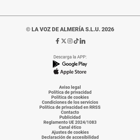
© LA VOZ DE ALMERÍA S.L.U. 2026
Ir
Ir
Ir
Ir
Ir
a
a
a
a
a
Facebook
X
Instagram
TikTok
Linkedin
Descarga la APP:
de
de
de
de
de
La
La
La
La
La
Voz
Voz
Voz
Voz
Voz
de
de
de
de
de
Almería
Almería
Almería
Almería
Almería
Aviso legal
Política de privacidad
Política de cookies
Condiciones de los servicios
Política de privacidad en RRSS
Contacto
Publicidad
Reglamento UE 2024/1083
Canal ético
Ajustes de cookies
Declaración de accesibilidad