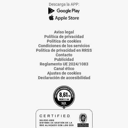
Facebook
X
Instagram
TikTok
Linkedin
Descarga la APP:
de
de
de
de
de
La
La
La
La
La
Voz
Voz
Voz
Voz
Voz
de
de
de
de
de
Almería
Almería
Almería
Almería
Almería
Aviso legal
Política de privacidad
Política de cookies
Condiciones de los servicios
Política de privacidad en RRSS
Contacto
Publicidad
Reglamento UE 2024/1083
Canal ético
Ajustes de cookies
Declaración de accesibilidad