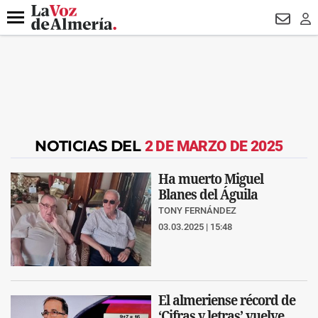
DESTACADO
VOTO FEMENINO
ORGULLO VERA
TRIBUNA
Menú
NEWSL
LO
NOTICIAS DEL
2 DE MARZO DE 2025
Ha muerto Miguel
Blanes del Águila
TONY FERNÁNDEZ
03.03.2025 | 15:48
El almeriense récord de
‘Cifras y letras’ vuelve