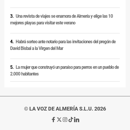
Una revista de viajes se enamora de Almería y elige las 10
mejores playas para visitar este verano
Habrá sorteo ante notario para las invitaciones del pregón de
David Bisbal a la Virgen del Mar
La mujer que construyó un paraíso para perros en un pueblo de
2.000 habitantes
© LA VOZ DE ALMERÍA S.L.U. 2026
Ir
Ir
Ir
Ir
Ir
a
a
a
a
a