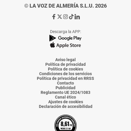
© LA VOZ DE ALMERÍA S.L.U. 2026
Ir
Ir
Ir
Ir
Ir
a
a
a
a
a
Facebook
X
Instagram
TikTok
Linkedin
Descarga la APP:
de
de
de
de
de
La
La
La
La
La
Voz
Voz
Voz
Voz
Voz
de
de
de
de
de
Almería
Almería
Almería
Almería
Almería
Aviso legal
Política de privacidad
Política de cookies
Condiciones de los servicios
Política de privacidad en RRSS
Contacto
Publicidad
Reglamento UE 2024/1083
Canal ético
Ajustes de cookies
Declaración de accesibilidad