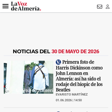
DESTACADO
VOTO FEMENINO
ORGULLO VERA
TRIBUNA
Menú
NEWSL
LO
NOTICIAS DEL
30 DE MAYO DE 2026
Primera foto de
Harris Dickinson como
John Lennon en
Almería: así ha sido el
rodaje del biopic de los
Beatles
EVARISTO MARTÍNEZ
01.06.2026 | 14:50