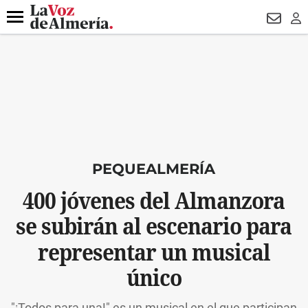
DESTACADO
MACROOPERACIÓN
FERIA
TURISMO
JUI
Menú
NEWSL
LO
PEQUEALMERÍA
400 jóvenes del Almanzora
se subirán al escenario para
representar un musical
único
"¡Todos para una!" es un musical en el que participan