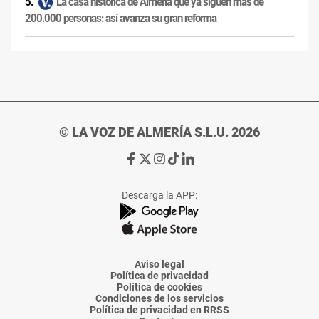
La casa histórica de Almería que ya siguen más de
200.000 personas: así avanza su gran reforma
© LA VOZ DE ALMERÍA S.L.U. 2026
Ir
Ir
Ir
Ir
Ir
a
a
a
a
a
Facebook
X
Instagram
TikTok
Linkedin
Descarga la APP:
de
de
de
de
de
La
La
La
La
La
Voz
Voz
Voz
Voz
Voz
de
de
de
de
de
Almería
Almería
Almería
Almería
Almería
Aviso legal
Política de privacidad
Política de cookies
Condiciones de los servicios
Política de privacidad en RRSS