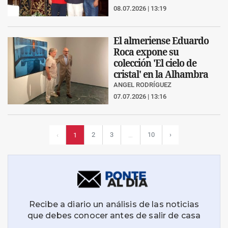
08.07.2026 | 13:19
El almeriense Eduardo
Roca expone su
colección 'El cielo de
cristal' en la Alhambra
ANGEL RODRÍGUEZ
07.07.2026 | 13:16
2
3
10
›
‹
1
…