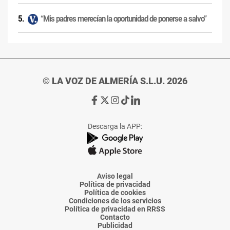
“Mis padres merecían la oportunidad de ponerse a salvo”
© LA VOZ DE ALMERÍA S.L.U. 2026
Ir
Ir
Ir
Ir
Ir
a
a
a
a
a
Facebook
X
Instagram
TikTok
Linkedin
Descarga la APP:
de
de
de
de
de
La
La
La
La
La
Voz
Voz
Voz
Voz
Voz
de
de
de
de
de
Almería
Almería
Almería
Almería
Almería
Aviso legal
Política de privacidad
Política de cookies
Condiciones de los servicios
Política de privacidad en RRSS
Contacto
Publicidad