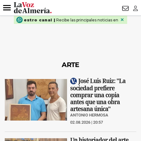
DESTACADO
OPERACIÓN PUCHE
PREGÓN BISBAL
800.
Menú
NEWSL
LO
ARTE
José Luis Ruiz: "La
sociedad prefiere
comprar una copia
antes que una obra
artesana única"
ANTONIO HERMOSA
02.08.2026 | 20:57
Un historiador del arte