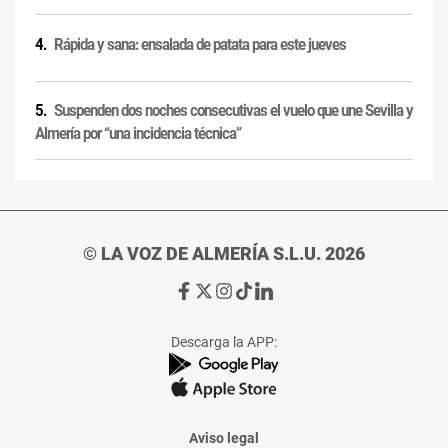
Rápida y sana: ensalada de patata para este jueves
Suspenden dos noches consecutivas el vuelo que une Sevilla y
Almería por “una incidencia técnica”
© LA VOZ DE ALMERÍA S.L.U. 2026
Ir
Ir
Ir
Ir
Ir
a
a
a
a
a
Facebook
X
Instagram
TikTok
Linkedin
Descarga la APP:
de
de
de
de
de
La
La
La
La
La
Voz
Voz
Voz
Voz
Voz
de
de
de
de
de
Almería
Almería
Almería
Almería
Almería
Aviso legal