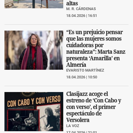
altas
M. R. CÁRDENAS
18.04.2026 | 16:51
“Es un prejuicio pensar
que las mujeres somos
cuidadoras por
naturaleza”: Marta Sanz
presenta ‘Amarilla’ en
Almería
EVARISTO MARTÍNEZ
18.04.2026 | 10:50
Clasijazz acoge el
estreno de ‘Con Cabo y
con verso’, el primer
espectáculo de
Versolera
LA VOZ
17.04.2026 | 21:01