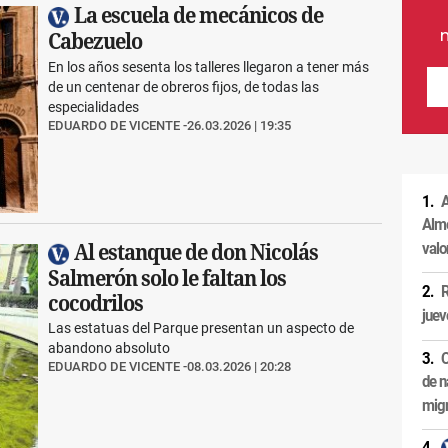
La escuela de mecánicos de
Cabezuelo
En los años sesenta los talleres llegaron a tener más
de un centenar de obreros fijos, de todas las
especialidades
EDUARDO DE VICENTE
26.03.2026 | 19:35
A
Alme
valo
Al estanque de don Nicolás
Salmerón solo le faltan los
R
cocodrilos
juev
Las estatuas del Parque presentan un aspecto de
abandono absoluto
C
EDUARDO DE VICENTE
08.03.2026 | 20:28
de n
migr