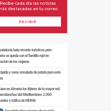
ndalucía bate récords turísticos pero
ría se queda con el 'farolillo rojo' en
ración de los viajeros
ápida y sana: ensalada de patata para este
es
aen en Almería los líderes de la mayor red
arcolanchas del Mediterráneo: 2.000
antes y tráfico de MDMA
Aguadulce lleva menos de un siglo