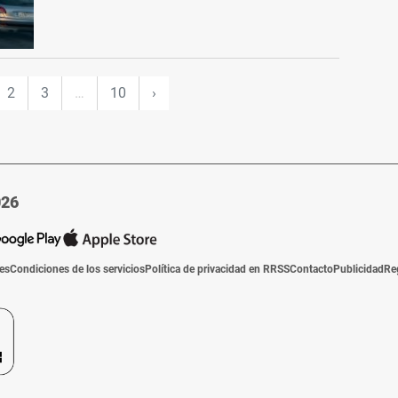
2
3
…
10
›
026
ies
Condiciones de los servicios
Política de privacidad en RRSS
Contacto
Publicidad
Re