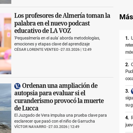
Los profesores de Almería toman la
Más
palabra en el nuevo podcast
educativo de LA VOZ
U
'Pequealmería en el aula' aborda metodologías,
emociones y etapas clave del aprendizaje
rete
CÉSAR LORENTE VENTEO
27.03.2026 | 12:49
móvi
O
Puch
coca
Ordenan una ampliación de
autopsia para evaluar si el
sigu
curanderismo provocó la muerte
su g
de Lucca
El Juzgado de Vera impulsa una prueba clave para
R
esclarecer que pasó con el niño de Garrucha
juev
VÍCTOR NAVARRO
27.03.2026 | 12:49