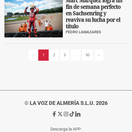
Marc Márquez logra un
fin de semana perfecto
en Sachsenring y
reaviva su lucha por el
título
PEDRO LAMAZARES
2
3
50
›
‹
1
…
© LA VOZ DE ALMERÍA S.L.U. 2026
Ir
Ir
Ir
Ir
Ir
a
a
a
a
a
Facebook
X
Instagram
TikTok
Linkedin
Descarga la APP:
de
de
de
de
de