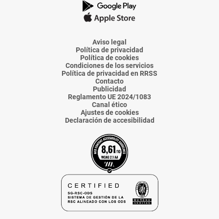
La
La
La
La
La
Voz
Voz
Voz
Voz
Voz
de
de
de
de
de
Almería
Almería
Almería
Almería
Almería
Aviso legal
Política de privacidad
Política de cookies
Condiciones de los servicios
Política de privacidad en RRSS
Contacto
Publicidad
Reglamento UE 2024/1083
Canal ético
Ajustes de cookies
Declaración de accesibilidad