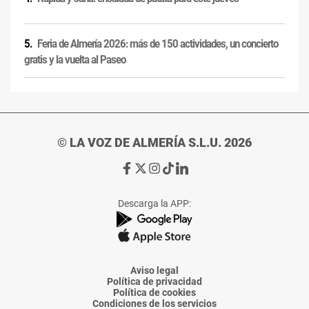
Feria de Almería 2026: más de 150 actividades, un concierto
gratis y la vuelta al Paseo
© LA VOZ DE ALMERÍA S.L.U. 2026
Ir
Ir
Ir
Ir
Ir
a
a
a
a
a
Facebook
X
Instagram
TikTok
Linkedin
Descarga la APP:
de
de
de
de
de
La
La
La
La
La
Voz
Voz
Voz
Voz
Voz
de
de
de
de
de
Almería
Almería
Almería
Almería
Almería
Aviso legal
Política de privacidad
Política de cookies
Condiciones de los servicios