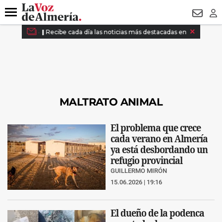
DESTACADO
HOSPITAL PONIENTE
ECLIPSE
DRON UDA
Menú
NEWSL
LO
MALTRATO ANIMAL
El problema que crece
cada verano en Almería
ya está desbordando un
refugio provincial
GUILLERMO MIRÓN
15.06.2026 | 19:16
El dueño de la podenca