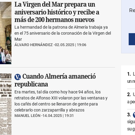
La Virgen del Mar prepara un
aniversario histórico y recibe a
más de 200 hermanos nuevos
La hermandad de la patrona de Almería trabaja ya
en el 75 aniversario de la coronación de la Virgen del
Mar
ÁLVARO HERNÁNDEZ
02.05.2025 | 19:06
L
Cuando Almería amaneció
un n
republicana
Era martes, tal día como hoy hace 94 años, los
U
retratos de Alfonso XIII volaron por las ventanas y
a pe
los cafés del centro se llenaron de gente para
celebrarlo con zarzaparrilla y abrazos
MANUEL LEÓN
14.04.2025 | 19:31
sigu
su g