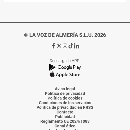
© LA VOZ DE ALMERÍA S.L.U. 2026
Ir
Ir
Ir
Ir
Ir
a
a
a
a
a
Facebook
X
Instagram
TikTok
Linkedin
Descarga la APP:
de
de
de
de
de
La
La
La
La
La
Voz
Voz
Voz
Voz
Voz
de
de
de
de
de
Almería
Almería
Almería
Almería
Almería
Aviso legal
Política de privacidad
Política de cookies
Condiciones de los servicios
Política de privacidad en RRSS
Contacto
Publicidad
Reglamento UE 2024/1083
Canal ético