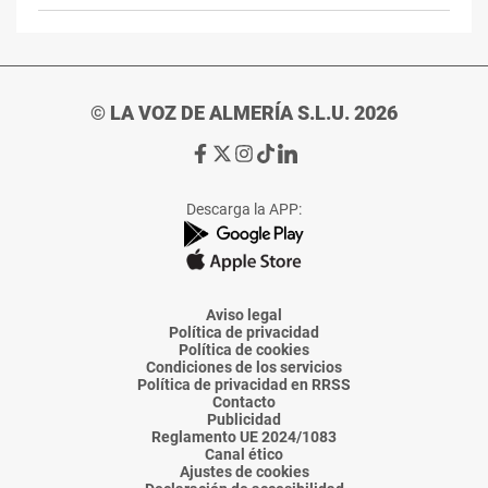
© LA VOZ DE ALMERÍA S.L.U. 2026
Ir
Ir
Ir
Ir
Ir
a
a
a
a
a
Facebook
X
Instagram
TikTok
Linkedin
Descarga la APP:
de
de
de
de
de
La
La
La
La
La
Voz
Voz
Voz
Voz
Voz
de
de
de
de
de
Almería
Almería
Almería
Almería
Almería
Aviso legal
Política de privacidad
Política de cookies
Condiciones de los servicios
Política de privacidad en RRSS
Contacto
Publicidad
Reglamento UE 2024/1083
Canal ético
Ajustes de cookies