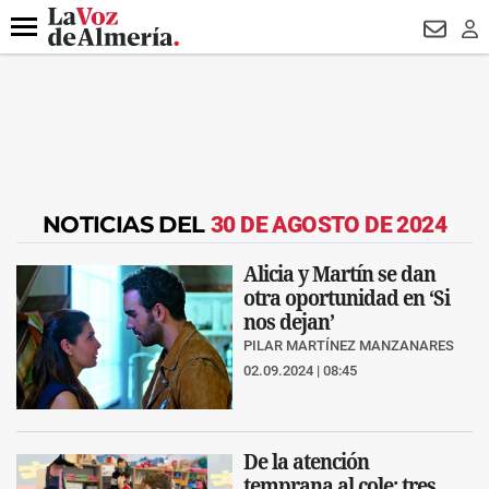
DESTACADO
VOTO FEMENINO
ORGULLO VERA
TRIBUNA
Menú
NEWSL
LO
NOTICIAS DEL
30 DE AGOSTO DE 2024
Alicia y Martín se dan
otra oportunidad en ‘Si
nos dejan’
PILAR MARTÍNEZ MANZANARES
02.09.2024 | 08:45
De la atención
temprana al cole: tres