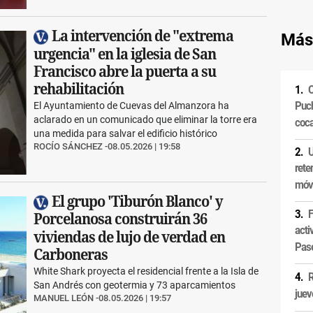
La intervención de "extrema
Más
urgencia" en la iglesia de San
Francisco abre la puerta a su
rehabilitación
O
Puch
El Ayuntamiento de Cuevas del Almanzora ha
aclarado en un comunicado que eliminar la torre era
coca
una medida para salvar el edificio histórico
ROCÍO SÁNCHEZ
08.05.2026 | 19:58
U
rete
móvi
El grupo 'Tiburón Blanco' y
F
Porcelanosa construirán 36
acti
viviendas de lujo de verdad en
Pas
Carboneras
White Shark proyecta el residencial frente a la Isla de
R
San Andrés con geotermia y 73 aparcamientos
juev
MANUEL LEÓN
08.05.2026 | 19:57