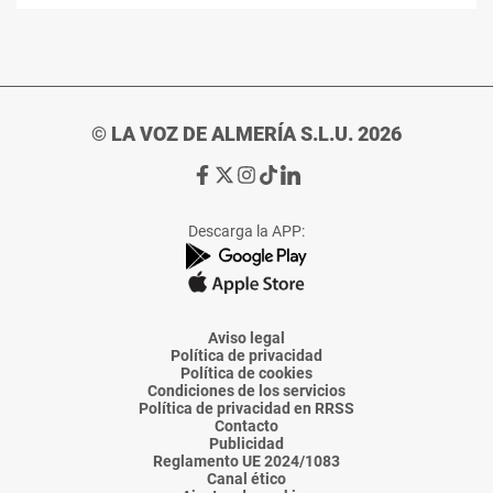
© LA VOZ DE ALMERÍA S.L.U. 2026
Ir
Ir
Ir
Ir
Ir
a
a
a
a
a
Facebook
X
Instagram
TikTok
Linkedin
Descarga la APP:
de
de
de
de
de
La
La
La
La
La
Voz
Voz
Voz
Voz
Voz
de
de
de
de
de
Almería
Almería
Almería
Almería
Almería
Aviso legal
Política de privacidad
Política de cookies
Condiciones de los servicios
Política de privacidad en RRSS
Contacto
Publicidad
Reglamento UE 2024/1083
Canal ético