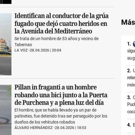
Identifican al conductor de la grúa
Más
fugado que dejó cuatro heridos en
la Avenida del Mediterráneo
Se trata de un hombre de 53 años y vecino de
Tabernas
LA VOZ
28.04.2026 | 20:04
sigu
su g
U
rete
móvi
Pillan in fraganti a un hombre
robando una bici junto a la Puerta
O
de Purchena y a plena luz del día
Puch
El hombre, que se había llevado ya un par de
coca
patinetes, fue detenido tras ser perseguido por los
dueños de los vehículos robados
E
ÁLVARO HERNÁNDEZ
28.04.2026 | 18:53