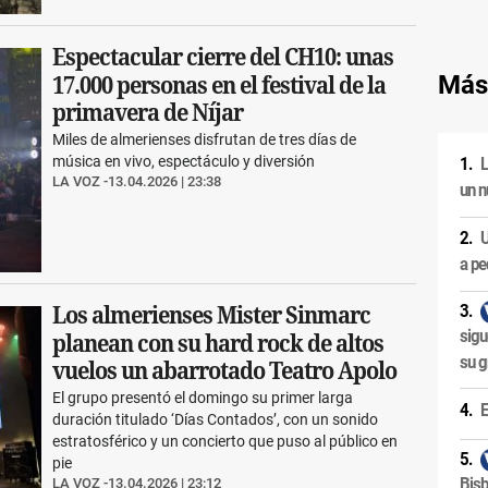
Espectacular cierre del CH10: unas
Más
17.000 personas en el festival de la
primavera de Níjar
Miles de almerienses disfrutan de tres días de
música en vivo, espectáculo y diversión
L
LA VOZ
13.04.2026 | 23:38
un n
U
a pe
Los almerienses Mister Sinmarc
sigu
planean con su hard rock de altos
su g
vuelos un abarrotado Teatro Apolo
El grupo presentó el domingo su primer larga
E
duración titulado ‘Días Contados’, con un sonido
estratosférico y un concierto que puso al público en
pie
Bisb
LA VOZ
13.04.2026 | 23:12