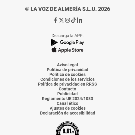
© LA VOZ DE ALMERÍA S.L.U. 2026
Ir
Ir
Ir
Ir
Ir
a
a
a
a
a
Facebook
X
Instagram
TikTok
Linkedin
Descarga la APP:
de
de
de
de
de
La
La
La
La
La
Voz
Voz
Voz
Voz
Voz
de
de
de
de
de
Almería
Almería
Almería
Almería
Almería
Aviso legal
Política de privacidad
Política de cookies
Condiciones de los servicios
Política de privacidad en RRSS
Contacto
Publicidad
Reglamento UE 2024/1083
Canal ético
Ajustes de cookies
Declaración de accesibilidad