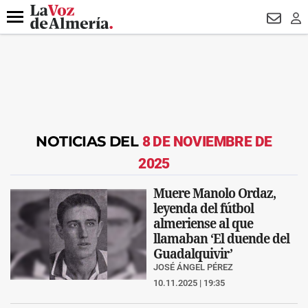
DESTACADO
VOTO FEMENINO
ORGULLO VERA
TRIBUNA
Menú
NEWSL
LO
NOTICIAS DEL
8 DE NOVIEMBRE DE
2025
Muere Manolo Ordaz,
leyenda del fútbol
almeriense al que
llamaban ‘El duende del
Guadalquivir’
JOSÉ ÁNGEL PÉREZ
10.11.2025 | 19:35