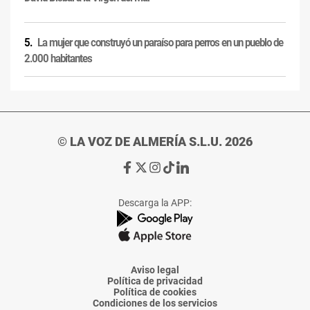
La mujer que construyó un paraíso para perros en un pueblo de
2.000 habitantes
© LA VOZ DE ALMERÍA S.L.U. 2026
Ir
Ir
Ir
Ir
Ir
a
a
a
a
a
Facebook
X
Instagram
TikTok
Linkedin
Descarga la APP:
de
de
de
de
de
La
La
La
La
La
Voz
Voz
Voz
Voz
Voz
de
de
de
de
de
Almería
Almería
Almería
Almería
Almería
Aviso legal
Política de privacidad
Política de cookies
Condiciones de los servicios