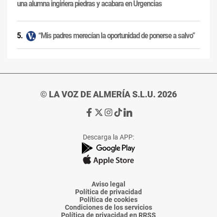
una alumna ingiriera piedras y acabara en Urgencias
“Mis padres merecían la oportunidad de ponerse a salvo”
© LA VOZ DE ALMERÍA S.L.U. 2026
Ir
Ir
Ir
Ir
Ir
a
a
a
a
a
Facebook
X
Instagram
TikTok
Linkedin
Descarga la APP:
de
de
de
de
de
La
La
La
La
La
Voz
Voz
Voz
Voz
Voz
de
de
de
de
de
Almería
Almería
Almería
Almería
Almería
Aviso legal
Política de privacidad
Política de cookies
Condiciones de los servicios
Política de privacidad en RRSS