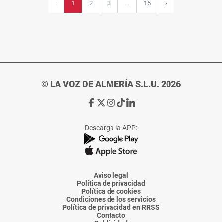
2
3
15
›
‹
1
…
© LA VOZ DE ALMERÍA S.L.U. 2026
Ir
Ir
Ir
Ir
Ir
a
a
a
a
a
Facebook
X
Instagram
TikTok
Linkedin
Descarga la APP:
de
de
de
de
de
La
La
La
La
La
Voz
Voz
Voz
Voz
Voz
de
de
de
de
de
Almería
Almería
Almería
Almería
Almería
Aviso legal
Política de privacidad
Política de cookies
Condiciones de los servicios
Política de privacidad en RRSS
Contacto