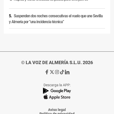
Suspenden dos noches consecutivas el vuelo que une Sevilla
y Almería por “una incidencia técnica”
© LA VOZ DE ALMERÍA S.L.U. 2026
Ir
Ir
Ir
Ir
Ir
a
a
a
a
a
Facebook
X
Instagram
TikTok
Linkedin
Descarga la APP:
de
de
de
de
de
La
La
La
La
La
Voz
Voz
Voz
Voz
Voz
de
de
de
de
de
Almería
Almería
Almería
Almería
Almería
Aviso legal
Política de privacidad