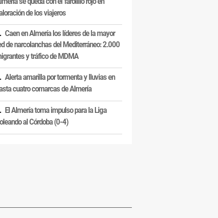
lmería se queda con el 'farolillo rojo' en
aloración de los viajeros
Caen en Almería los líderes de la mayor
ed de narcolanchas del Mediterráneo: 2.000
igrantes y tráfico de MDMA
Alerta amarilla por tormenta y lluvias en
asta cuatro comarcas de Almería
El Almería toma impulso para la Liga
oleando al Córdoba (0-4)