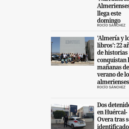
Almerienses
llega este
domingo
ROCÍO SÁNCHEZ
'Almería y l
libros': 22 a
de historias
conquistan 
mañanas de
verano de lo
almerienses
ROCÍO SÁNCHEZ
Dos detenid
en Huércal-
Overa tras s
identificado