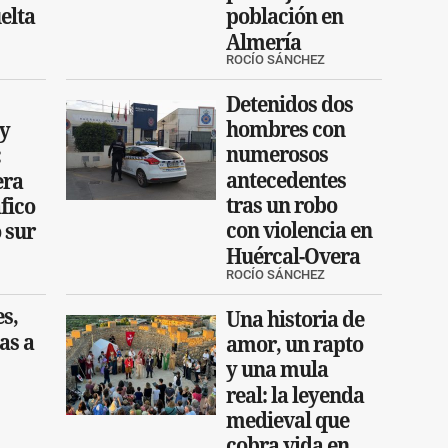
uelta
población en
Almería
ROCÍO SÁNCHEZ
Detenidos dos
hombres con
 y
numerosos
:
antecedentes
era
tras un robo
áfico
con violencia en
 sur
Huércal-Overa
ROCÍO SÁNCHEZ
s,
Una historia de
as a
amor, un rapto
y una mula
real: la leyenda
medieval que
cobra vida en