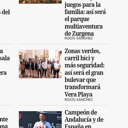
juegos para la
familia: así será
 del
el parque
multiaventura
de Zurgena
ROCÍO SÁNCHEZ
za
Zonas verdes,
sala
carril bici y
más seguridad:
era
así será el gran
bulevar que
transformará
Vera Playa
ROCÍO SÁNCHEZ
Campeón de
nte
Andalucía y de
ana
España en