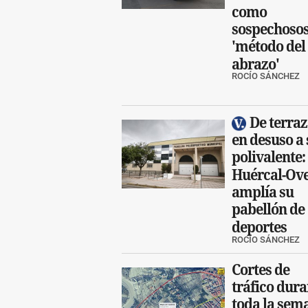
como
sospechosos
'método del
abrazo'
ROCÍO SÁNCHEZ
De terra
en desuso a 
polivalente:
Huércal-Ov
amplía su
pabellón de
deportes
ROCÍO SÁNCHEZ
Cortes de
tráfico dura
toda la sem