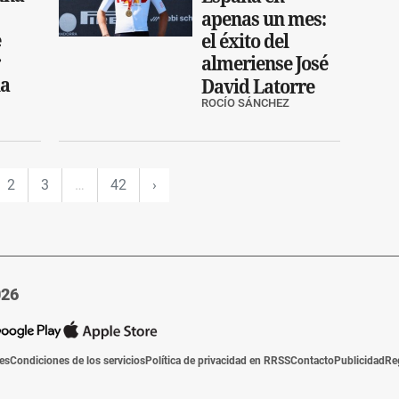
apenas un mes:
e
el éxito del
almeriense José
la
David Latorre
ROCÍO SÁNCHEZ
2
3
…
42
›
026
ies
Condiciones de los servicios
Política de privacidad en RRSS
Contacto
Publicidad
Re