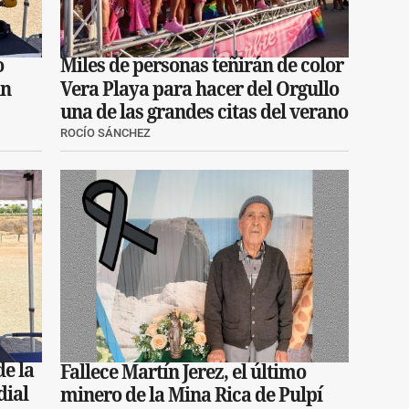
o
Miles de personas teñirán de color
un
Vera Playa para hacer del Orgullo
una de las grandes citas del verano
ROCÍO SÁNCHEZ
de la
Fallece Martín Jerez, el último
ial
minero de la Mina Rica de Pulpí