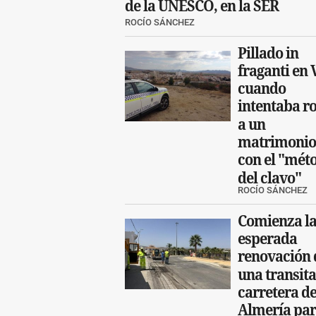
de la UNESCO, en la SER
ROCÍO SÁNCHEZ
Pillado in
fraganti en 
cuando
intentaba r
a un
matrimonio
con el "mét
del clavo"
ROCÍO SÁNCHEZ
Comienza l
esperada
renovación 
una transit
carretera d
Almería pa