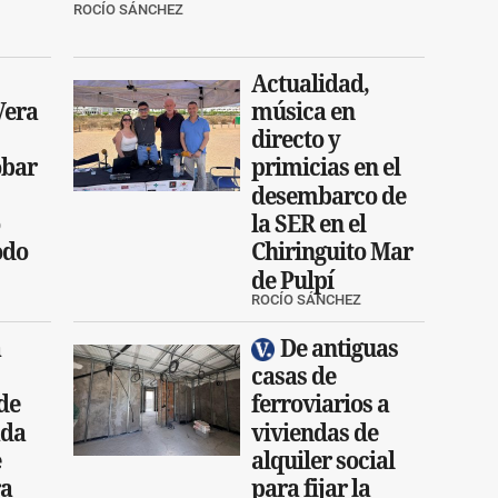
ROCÍO SÁNCHEZ
Actualidad,
Vera
música en
directo y
obar
primicias en el
desembarco de
la SER en el
odo
Chiringuito Mar
de Pulpí
ROCÍO SÁNCHEZ
a
De antiguas
casas de
de
ferroviarios a
ada
viviendas de
e
alquiler social
ra
para fijar la