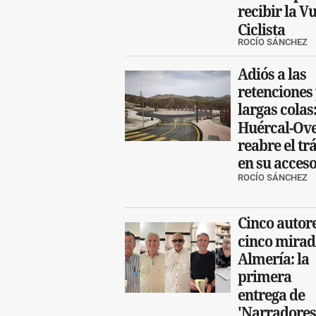
recibir la V
Ciclista
ROCÍO SÁNCHEZ
Adiós a las
retenciones
largas colas
Huércal-Ov
reabre el tr
en su acceso
ROCÍO SÁNCHEZ
Cinco autore
cinco mirad
Almería: la
primera
entrega de
'Narradores