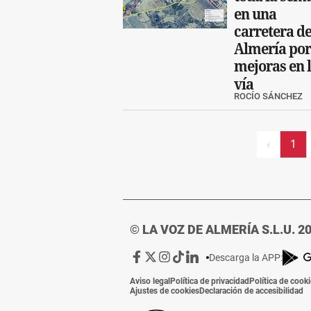
en una
carretera d
Almería por
mejoras en 
vía
ROCÍO SÁNCHEZ
‹
1
© LA VOZ DE ALMERÍA S.L.U. 2
Ir
Ir
Ir
Ir
Ir
Descarga la APP:
a
a
a
a
a
Aviso legal
Política de privacidad
Política de cook
Facebook
X
Instagram
TikTok
Linkedin
Ajustes de cookies
Declaración de accesibilidad
de
de
de
de
de