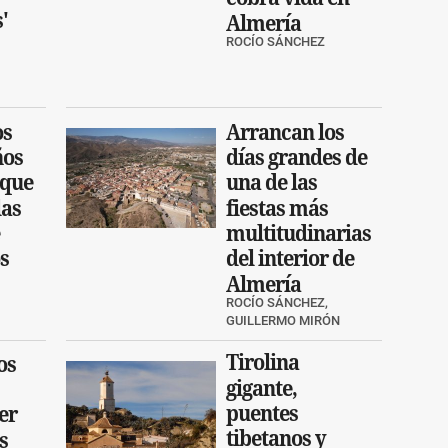
'
Almería
ROCÍO SÁNCHEZ
os
Arrancan los
ños
días grandes de
 que
una de las
las
fiestas más
multitudinarias
s
del interior de
Almería
ROCÍO SÁNCHEZ,
GUILLERMO MIRÓN
Tirolina
os
gigante,
puentes
er
tibetanos y
s