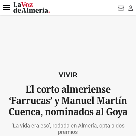
DESTACADO
MACROOPERACIÓN
FERIA
TURISMO
JUI
Menú
NEWSL
LO
VIVIR
El corto almeriense
‘Farrucas’ y Manuel Martín
Cuenca, nominados al Goya
‘La vida era eso’, rodada en Almería, opta a dos
premios