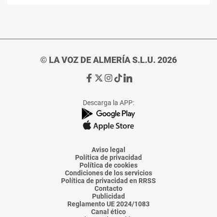
© LA VOZ DE ALMERÍA S.L.U. 2026
Ir
Ir
Ir
Ir
Ir
a
a
a
a
a
Facebook
X
Instagram
TikTok
Linkedin
Descarga la APP:
de
de
de
de
de
La
La
La
La
La
Voz
Voz
Voz
Voz
Voz
de
de
de
de
de
Almería
Almería
Almería
Almería
Almería
Aviso legal
Política de privacidad
Política de cookies
Condiciones de los servicios
Política de privacidad en RRSS
Contacto
Publicidad
Reglamento UE 2024/1083
Canal ético