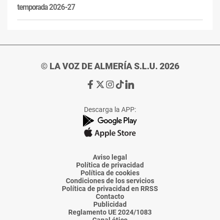
temporada 2026-27
© LA VOZ DE ALMERÍA S.L.U. 2026
Ir
Ir
Ir
Ir
Ir
a
a
a
a
a
Facebook
X
Instagram
TikTok
Linkedin
Descarga la APP:
de
de
de
de
de
La
La
La
La
La
Voz
Voz
Voz
Voz
Voz
de
de
de
de
de
Almería
Almería
Almería
Almería
Almería
Aviso legal
Política de privacidad
Política de cookies
Condiciones de los servicios
Política de privacidad en RRSS
Contacto
Publicidad
Reglamento UE 2024/1083
Canal ético