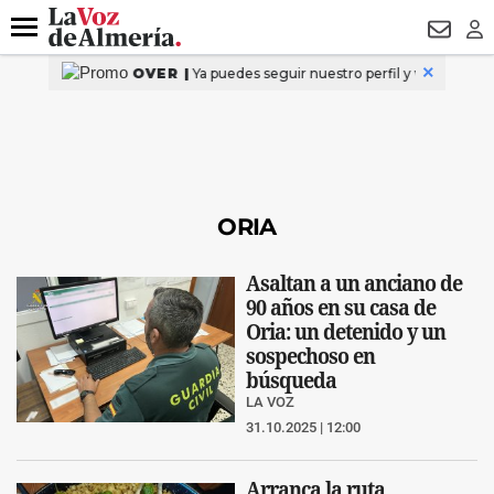
DESTACADO
ROBOS
PREGÓN BISBAL
CONDENADOS
Menú
NEWSL
LO
ORIA
Asaltan a un anciano de
90 años en su casa de
Oria: un detenido y un
sospechoso en
búsqueda
LA VOZ
31.10.2025 | 12:00
Arranca la ruta