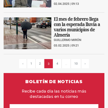
02.04.2025 | 09:13
El mes de febrero llega
con la esperada lluvia a
varios municipios de
Almería
GUILLERMO MIRÓN
03.02.2025 | 09:21
‹
1
2
4
10
›
3
…