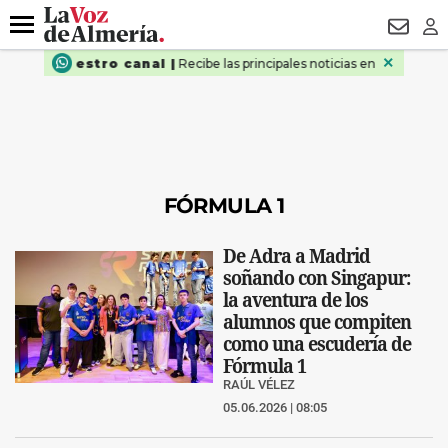
DESTACADO
VOTO FEMENINO
ORGULLO VERA
TRIBUNA
Menú
NEWSL
LO
FÓRMULA 1
De Adra a Madrid
soñando con Singapur:
la aventura de los
alumnos que compiten
como una escudería de
Fórmula 1
RAÚL VÉLEZ
05.06.2026 | 08:05