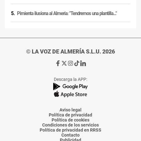
Pimienta ilusiona al Almería: "Tendremos una plantilla..."
© LA VOZ DE ALMERÍA S.L.U. 2026
Ir
Ir
Ir
Ir
Ir
a
a
a
a
a
Facebook
X
Instagram
TikTok
Linkedin
Descarga la APP:
de
de
de
de
de
La
La
La
La
La
Voz
Voz
Voz
Voz
Voz
de
de
de
de
de
Almería
Almería
Almería
Almería
Almería
Aviso legal
Política de privacidad
Política de cookies
Condiciones de los servicios
Política de privacidad en RRSS
Contacto
Publicidad