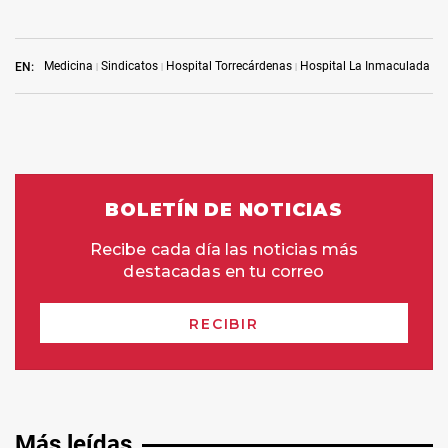
Medicina
Sindicatos
Hospital Torrecárdenas
Hospital La Inmaculada
H
EN:
Más leídas