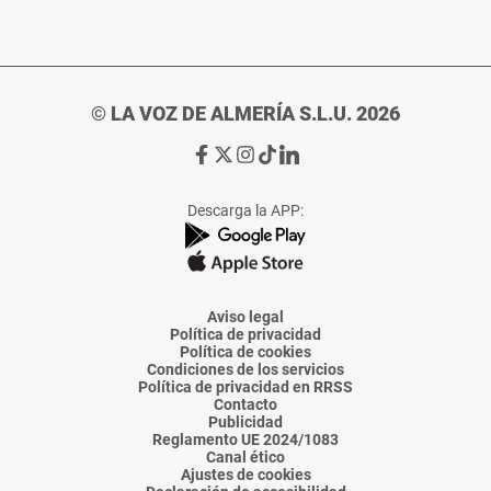
© LA VOZ DE ALMERÍA S.L.U. 2026
Ir
Ir
Ir
Ir
Ir
a
a
a
a
a
Facebook
X
Instagram
TikTok
Linkedin
Descarga la APP:
de
de
de
de
de
La
La
La
La
La
Voz
Voz
Voz
Voz
Voz
de
de
de
de
de
Almería
Almería
Almería
Almería
Almería
Aviso legal
Política de privacidad
Política de cookies
Condiciones de los servicios
Política de privacidad en RRSS
Contacto
Publicidad
Reglamento UE 2024/1083
Canal ético
Ajustes de cookies