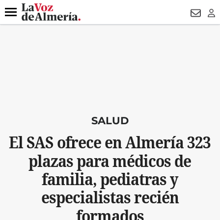
DESTACADO
ROBOS
PREGÓN BISBAL
CONDENADOS
Menú
NEWSL
LO
SALUD
El SAS ofrece en Almería 323
plazas para médicos de
familia, pediatras y
especialistas recién
formados