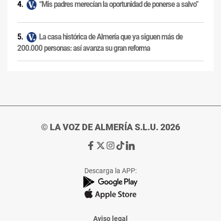
“Mis padres merecían la oportunidad de ponerse a salvo”
La casa histórica de Almería que ya siguen más de
200.000 personas: así avanza su gran reforma
© LA VOZ DE ALMERÍA S.L.U. 2026
Ir
Ir
Ir
Ir
Ir
a
a
a
a
a
Facebook
X
Instagram
TikTok
Linkedin
Descarga la APP:
de
de
de
de
de
La
La
La
La
La
Voz
Voz
Voz
Voz
Voz
de
de
de
de
de
Almería
Almería
Almería
Almería
Almería
Aviso legal