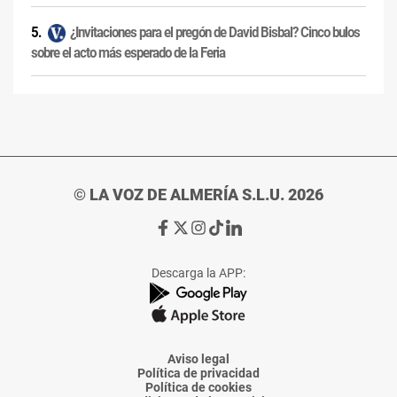
¿Invitaciones para el pregón de David Bisbal? Cinco bulos
sobre el acto más esperado de la Feria
© LA VOZ DE ALMERÍA S.L.U. 2026
Ir
Ir
Ir
Ir
Ir
a
a
a
a
a
Facebook
X
Instagram
TikTok
Linkedin
Descarga la APP:
de
de
de
de
de
La
La
La
La
La
Voz
Voz
Voz
Voz
Voz
de
de
de
de
de
Almería
Almería
Almería
Almería
Almería
Aviso legal
Política de privacidad
Política de cookies