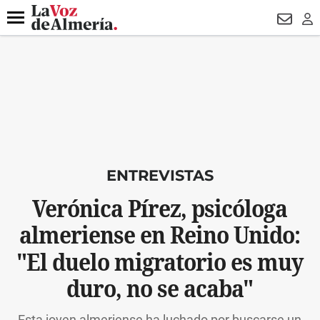
DESTACADO
OPERACIÓN PUCHE
PREGÓN BISBAL
800.
Menú
NEWSL
LO
ENTREVISTAS
Verónica Pírez, psicóloga
almeriense en Reino Unido:
"El duelo migratorio es muy
duro, no se acaba"
Esta joven almeriense ha luchado por buscarse un