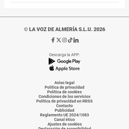
© LA VOZ DE ALMERÍA S.L.U. 2026
Ir
Ir
Ir
Ir
Ir
a
a
a
a
a
Facebook
X
Instagram
TikTok
Linkedin
Descarga la APP:
de
de
de
de
de
La
La
La
La
La
Voz
Voz
Voz
Voz
Voz
de
de
de
de
de
Almería
Almería
Almería
Almería
Almería
Aviso legal
Política de privacidad
Política de cookies
Condiciones de los servicios
Política de privacidad en RRSS
Contacto
Publicidad
Reglamento UE 2024/1083
Canal ético
Ajustes de cookies
Declaración de accesibilidad