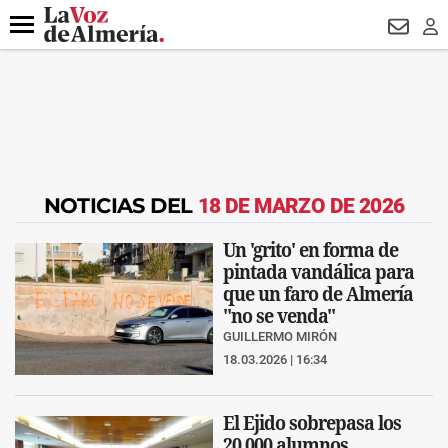
DESTACADO
HOSPITAL PONIENTE
ECLIPSE
DRON UDA
Menú
NEWSL
LO
NOTICIAS DEL
18 DE MARZO DE 2026
Un 'grito' en forma de
pintada vandálica para
que un faro de Almería
"no se venda"
GUILLERMO MIRÓN
18.03.2026 | 16:34
El Ejido sobrepasa los
20.000 alumnos