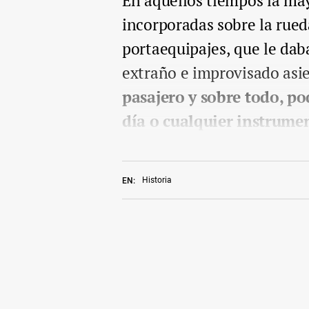
En aquellos tiempos la may
incorporadas sobre la rued
portaequipajes, que le dab
extraño e improvisado asi
pasajero y sobre todo, po
día o cualquier instrume
Historia
EN: