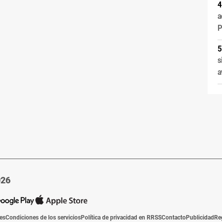
a
P
s
a
026
ies
Condiciones de los servicios
Política de privacidad en RRSS
Contacto
Publicidad
Re