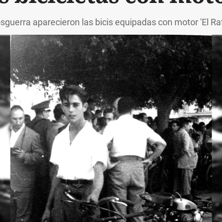
osguerra aparecieron las bicis equipadas con motor 'El Ra