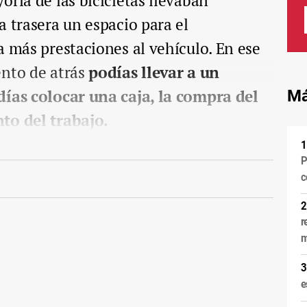
oría de las bicicletas llevaban
a trasera un espacio para el
a más prestaciones al vehículo. En ese
ento de atrás
podías llevar a un
días colocar una caja, la compra del
Má
nto del trabajo.
P
c
r
m
e