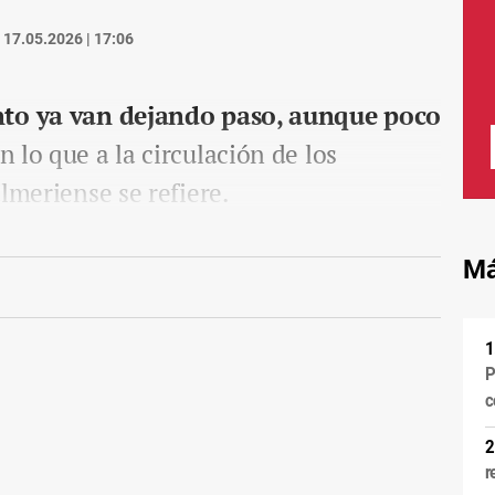
17.05.2026 | 17:06
nto ya van dejando paso, aunque poco
n lo que a la circulación de los
lmeriense se refiere.
Má
P
c
r