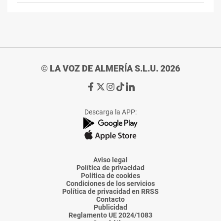
© LA VOZ DE ALMERÍA S.L.U. 2026
Ir
Ir
Ir
Ir
Ir
a
a
a
a
a
Facebook
X
Instagram
TikTok
Linkedin
Descarga la APP:
de
de
de
de
de
La
La
La
La
La
Voz
Voz
Voz
Voz
Voz
de
de
de
de
de
Almería
Almería
Almería
Almería
Almería
Aviso legal
Política de privacidad
Política de cookies
Condiciones de los servicios
Política de privacidad en RRSS
Contacto
Publicidad
Reglamento UE 2024/1083