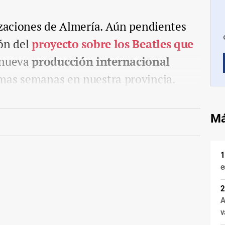
zaciones de Almería. Aún pendientes
ión del
proyecto sobre los Beatles que
 nueva
producción internacional
mas semanas en nuestra provincia.
Má
e
A
v