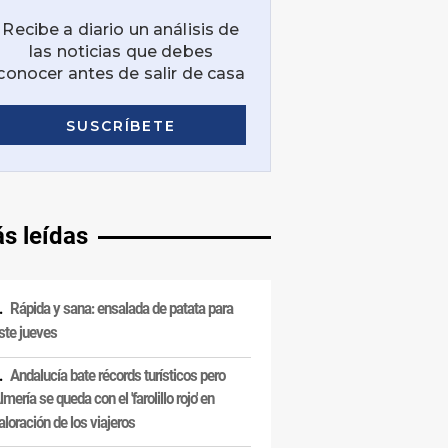
s leídas
Rápida y sana: ensalada de patata para
ste jueves
Andalucía bate récords turísticos pero
lmería se queda con el 'farolillo rojo' en
aloración de los viajeros