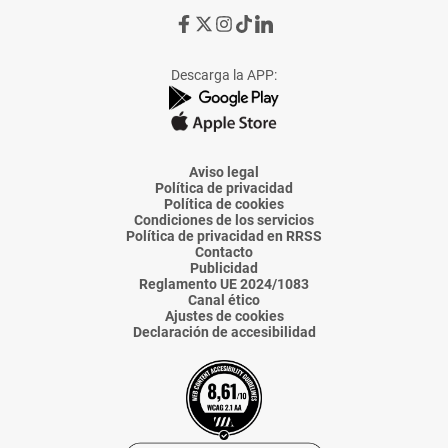
Ir
Ir
Ir
Ir
Ir
a
a
a
a
a
Facebook
X
Instagram
TikTok
Linkedin
Descarga la APP:
de
de
de
de
de
La
La
La
La
La
Voz
Voz
Voz
Voz
Voz
de
de
de
de
de
Almería
Almería
Almería
Almería
Almería
Aviso legal
Política de privacidad
Política de cookies
Condiciones de los servicios
Política de privacidad en RRSS
Contacto
Publicidad
Reglamento UE 2024/1083
Canal ético
Ajustes de cookies
Declaración de accesibilidad