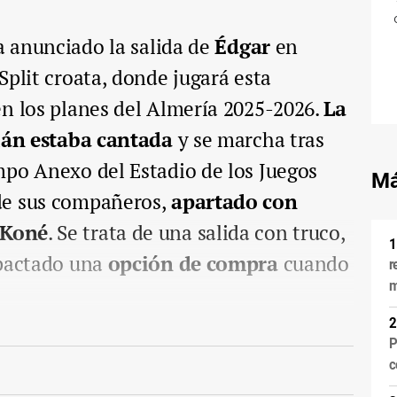
a anunciado la salida de
Édgar
en
Split croata, donde jugará esta
en los planes del Almería 2025-2026.
La
alán estaba cantada
y se marcha tras
mpo Anexo del Estadio de los Juegos
Má
de sus compañeros,
apartado con
 Koné
. Se trata de una salida con truco,
 pactado una
opción de compra
cuando
r
m
P
c