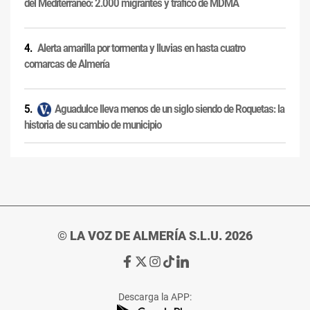
del Mediterráneo: 2.000 migrantes y tráfico de MDMA
Alerta amarilla por tormenta y lluvias en hasta cuatro
comarcas de Almería
Aguadulce lleva menos de un siglo siendo de Roquetas: la
historia de su cambio de municipio
© LA VOZ DE ALMERÍA S.L.U. 2026
Ir
Ir
Ir
Ir
Ir
a
a
a
a
a
Facebook
X
Instagram
TikTok
Linkedin
Descarga la APP:
de
de
de
de
de