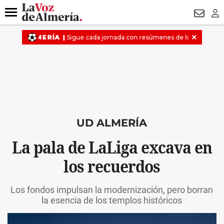
DESTACADO
VOTO FEMENINO
ORGULLO VERA
TRIBUNA
Menú
NEWSL
LO
UD ALMERÍA
La pala de LaLiga excava en
los recuerdos
Los fondos impulsan la modernización, pero borran
la esencia de los templos históricos