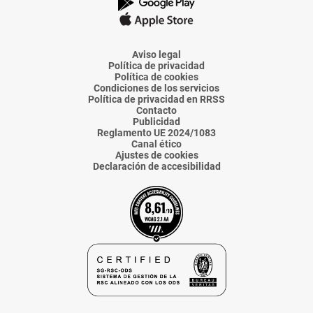
La
La
La
La
La
Voz
Voz
Voz
Voz
Voz
de
de
de
de
de
Almería
Almería
Almería
Almería
Almería
Aviso legal
Política de privacidad
Política de cookies
Condiciones de los servicios
Política de privacidad en RRSS
Contacto
Publicidad
Reglamento UE 2024/1083
Canal ético
Ajustes de cookies
Declaración de accesibilidad