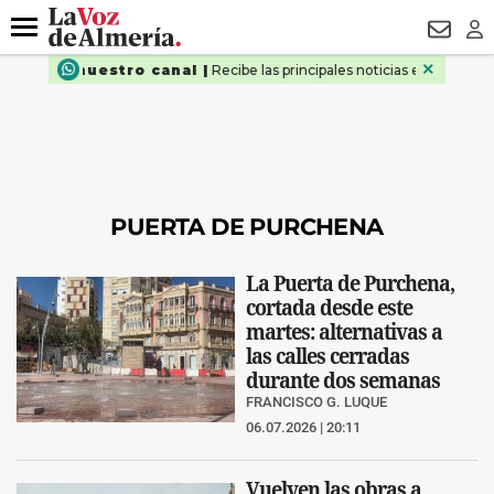
DESTACADO
ROBOS
PREGÓN BISBAL
CONDENADOS
Menú
NEWSL
LO
PUERTA DE PURCHENA
La Puerta de Purchena,
cortada desde este
martes: alternativas a
las calles cerradas
durante dos semanas
FRANCISCO G. LUQUE
06.07.2026 | 20:11
Vuelven las obras a