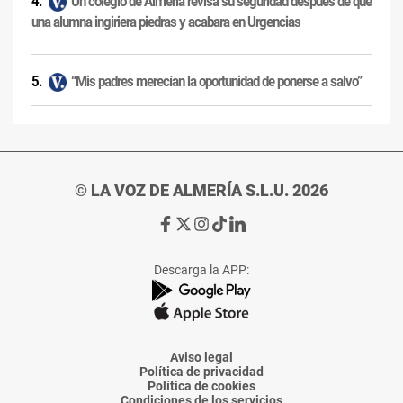
Un colegio de Almería revisa su seguridad después de que
una alumna ingiriera piedras y acabara en Urgencias
“Mis padres merecían la oportunidad de ponerse a salvo”
© LA VOZ DE ALMERÍA S.L.U. 2026
Ir
Ir
Ir
Ir
Ir
a
a
a
a
a
Facebook
X
Instagram
TikTok
Linkedin
Descarga la APP:
de
de
de
de
de
La
La
La
La
La
Voz
Voz
Voz
Voz
Voz
de
de
de
de
de
Almería
Almería
Almería
Almería
Almería
Aviso legal
Política de privacidad
Política de cookies
Condiciones de los servicios