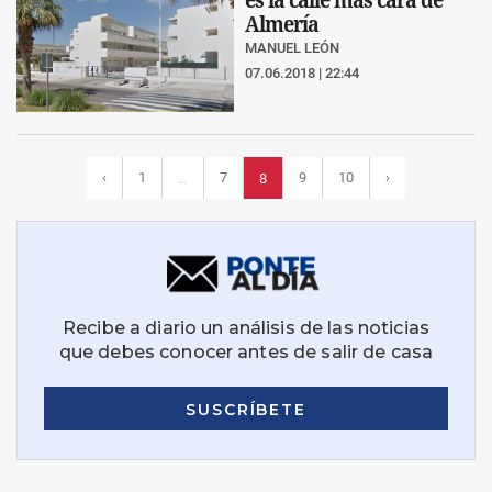
Almería
MANUEL LEÓN
07.06.2018 | 22:44
‹
1
7
9
10
›
…
8