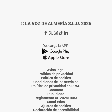
© LA VOZ DE ALMERÍA S.L.U. 2026
Ir
Ir
Ir
Ir
Ir
a
a
a
a
a
Facebook
X
Instagram
TikTok
Linkedin
Descarga la APP:
de
de
de
de
de
La
La
La
La
La
Voz
Voz
Voz
Voz
Voz
de
de
de
de
de
Almería
Almería
Almería
Almería
Almería
Aviso legal
Política de privacidad
Política de cookies
Condiciones de los servicios
Política de privacidad en RRSS
Contacto
Publicidad
Reglamento UE 2024/1083
Canal ético
Ajustes de cookies
Declaración de accesibilidad