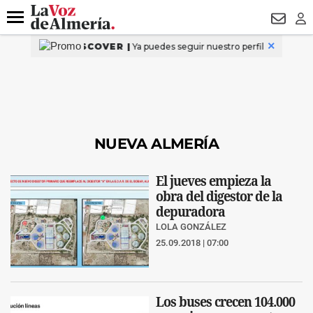
DESTACADO
VOTO FEMENINO
ORGULLO VERA
TRIBUNA
Menú
NEWSL
LO
NUEVA ALMERÍA
El jueves empieza la
obra del digestor de la
depuradora
LOLA GONZÁLEZ
25.09.2018 | 07:00
Los buses crecen 104.000