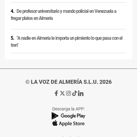
De profesor universitario y mando policial en Venezuela a
fregar platos en Almería
"A nadie en Almería le importa un pimiento lo que pasa con el
tren"
© LA VOZ DE ALMERÍA S.L.U. 2026
Ir
Ir
Ir
Ir
Ir
a
a
a
a
a
Facebook
X
Instagram
TikTok
Linkedin
Descarga la APP:
de
de
de
de
de
La
La
La
La
La
Voz
Voz
Voz
Voz
Voz
de
de
de
de
de
Almería
Almería
Almería
Almería
Almería