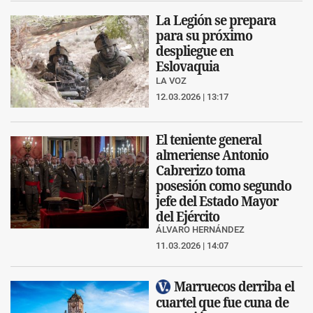
La Legión se prepara
para su próximo
despliegue en
Eslovaquia
LA VOZ
12.03.2026 | 13:17
El teniente general
almeriense Antonio
Cabrerizo toma
posesión como segundo
jefe del Estado Mayor
del Ejército
ÁLVARO HERNÁNDEZ
11.03.2026 | 14:07
Marruecos derriba el
cuartel que fue cuna de