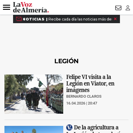
DESTACADO
VOTO FEMENINO
ORGULLO VERA
TRIBUNA
Menú
NEWSL
LO
LEGIÓN
Felipe VI visita a la
Legión en Viator, en
imágenes
BERNARDO CLAROS
16.04.2026 | 20:47
De la agricultura a