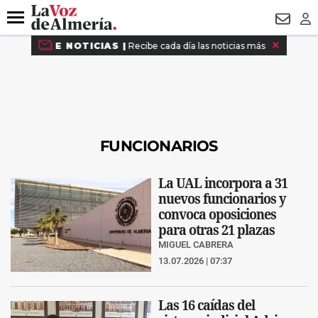
DESTACADO
VOTO FEMENINO
ORGULLO VERA
TRIBUNA
Menú
NEWSL
LO
FUNCIONARIOS
La UAL incorpora a 31
nuevos funcionarios y
convoca oposiciones
para otras 21 plazas
MIGUEL CABRERA
13.07.2026 | 07:37
Las 16 caí­das del