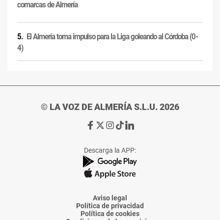
comarcas de Almería
El Almería toma impulso para la Liga goleando al Córdoba (0-
4)
© LA VOZ DE ALMERÍA S.L.U. 2026
Ir
Ir
Ir
Ir
Ir
a
a
a
a
a
Facebook
X
Instagram
TikTok
Linkedin
Descarga la APP:
de
de
de
de
de
La
La
La
La
La
Voz
Voz
Voz
Voz
Voz
de
de
de
de
de
Almería
Almería
Almería
Almería
Almería
Aviso legal
Política de privacidad
Política de cookies