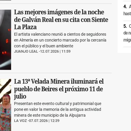
A
Las mejores imágenes de la noche
hast
de Galván Real en su cita con Siente
La Plaza
C
de n
El artista valenciano reunió a cientos de seguidores
migr
en Almería en un concierto marcado por la cercanía
con el público y el buen ambiente
JUANJO LEAL
12.07.2026 | 11:59
La 13ª Velada Minera iluminará el
pueblo de Beires el próximo 11 de
julio
Presentan este evento cultural y patrimonial que
pone en valor la memoria de la antigua actividad
minera de este municipio de la Alpujarra
LA VOZ
07.07.2026 | 12:39