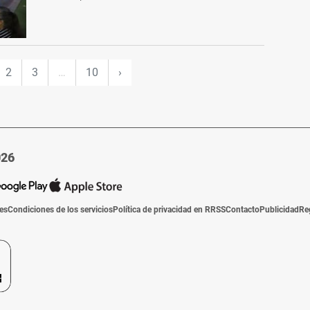
2
3
…
10
›
026
ies
Condiciones de los servicios
Política de privacidad en RRSS
Contacto
Publicidad
Re