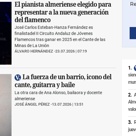
El pianista almeriense elegido para
representar a la nueva generación
del flamenco
José Carlos Esteban-Hanza Fernández es
finalistadel II Circuito Andaluz de Jóvenes
Flamencos tras ganar en 2025 en el Cante de las
Minas de La Unión
ÁLVARO HERNÁNDEZ
23.07.2026 | 07:19
sien
La fuerza de un barrio, icono del
muni
cante, guitarra y baile
La otra cara de Ana Alonso, bailaora y docente
A
almeriense
Alme
JOSÉ ÁNGEL PÉREZ
13.07.2026 | 13:51
valo
R
juev