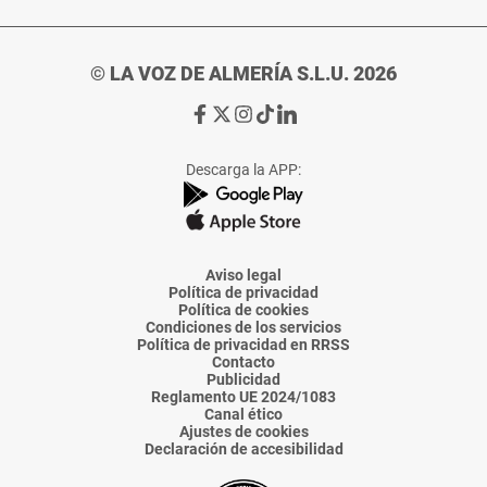
© LA VOZ DE ALMERÍA S.L.U. 2026
Ir
Ir
Ir
Ir
Ir
a
a
a
a
a
Facebook
X
Instagram
TikTok
Linkedin
Descarga la APP:
de
de
de
de
de
La
La
La
La
La
Voz
Voz
Voz
Voz
Voz
de
de
de
de
de
Almería
Almería
Almería
Almería
Almería
Aviso legal
Política de privacidad
Política de cookies
Condiciones de los servicios
Política de privacidad en RRSS
Contacto
Publicidad
Reglamento UE 2024/1083
Canal ético
Ajustes de cookies
Declaración de accesibilidad