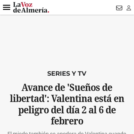
DESTACADO
VOTO FEMENINO
ORGULLO VERA
TRIBUNA
Menú
NEWSL
LO
SERIES Y TV
Avance de 'Sueños de
libertad': Valentina está en
peligro del día 2 al 6 de
febrero
El miedo también se apodera de Valentina cuando