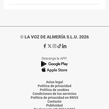
© LA VOZ DE ALMERÍA S.L.U. 2026
Ir
Ir
Ir
Ir
Ir
a
a
a
a
a
Facebook
X
Instagram
TikTok
Linkedin
Descarga la APP:
de
de
de
de
de
La
La
La
La
La
Voz
Voz
Voz
Voz
Voz
de
de
de
de
de
Almería
Almería
Almería
Almería
Almería
Aviso legal
Política de privacidad
Política de cookies
Condiciones de los servicios
Política de privacidad en RRSS
Contacto
Publicidad