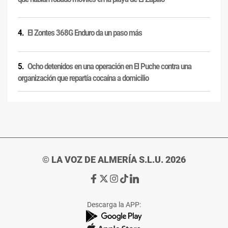
El Zontes 368G Enduro da un paso más
Ocho detenidos en una operación en El Puche contra una
organización que repartía cocaína a domicilio
© LA VOZ DE ALMERÍA S.L.U. 2026
Ir
Ir
Ir
Ir
Ir
a
a
a
a
a
Facebook
X
Instagram
TikTok
Linkedin
Descarga la APP:
de
de
de
de
de
La
La
La
La
La