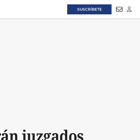
SUSCRÍBETE
NEWSLET
LOGI
rán juzgados