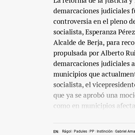
La reforma de la Justicia y
demarcaciones judiciales f
controversia en el pleno d
socialista, Esperanza Pére
Alcalde de Berja, para reco
propulsada por Alberto Rui
demarcaciones judiciales a
municipios que actualmente
socialista, el vicepresiden
que ya se aprobó una moció
como en municipios afecta
Rágol
Padules
PP
Instinción
Gabriel Ama
EN: