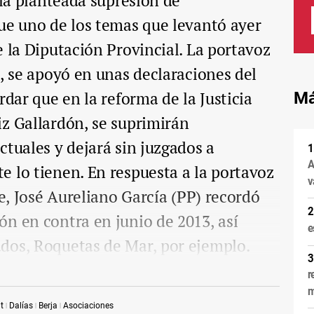
 la planteada supresión de
ue uno de los temas que levantó ayer
e la Diputación Provincial. La portavoz
z, se apoyó en unas declaraciones del
rdar que en la reforma de la Justicia
Má
z Gallardón, se suprimirán
ctuales y dejará sin juzgados a
A
 lo tienen. En respuesta a la portavoz
v
te, José Aureliano García (PP) recordó
n en contra en junio de 2013, así
e
dos, Roquetas de Mar, por ejemplo.
r
m
t
Dalías
Berja
Asociaciones