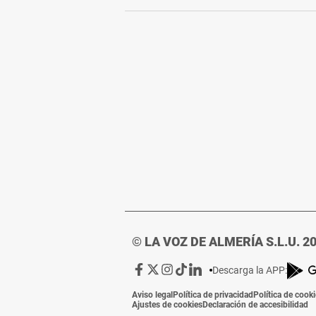
© LA VOZ DE ALMERÍA S.L.U. 2
Ir
Ir
Ir
Ir
Ir
Descarga la APP:
a
a
a
a
a
Aviso legal
Política de privacidad
Política de cook
Facebook
X
Instagram
TikTok
Linkedin
Ajustes de cookies
Declaración de accesibilidad
de
de
de
de
de