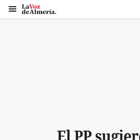
Menú
El PP sugie