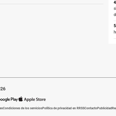
s
d
h
026
ies
Condiciones de los servicios
Política de privacidad en RRSS
Contacto
Publicidad
Re