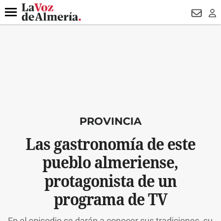
DESTACADO
ROBOS
PREGÓN BISBAL
CONDENADOS
Menú
NEWSL
LO
PROVINCIA
Las gastronomía de este
pueblo almeriense,
protagonista de un
programa de TV
En el episodio se darán a conocer sus tradiciones, su