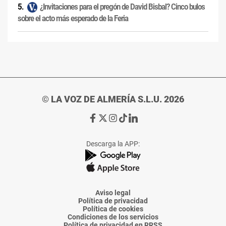
¿Invitaciones para el pregón de David Bisbal? Cinco bulos
sobre el acto más esperado de la Feria
© LA VOZ DE ALMERÍA S.L.U. 2026
Ir
Ir
Ir
Ir
Ir
a
a
a
a
a
Facebook
X
Instagram
TikTok
Linkedin
Descarga la APP:
de
de
de
de
de
La
La
La
La
La
Voz
Voz
Voz
Voz
Voz
de
de
de
de
de
Almería
Almería
Almería
Almería
Almería
Aviso legal
Política de privacidad
Política de cookies
Condiciones de los servicios
Política de privacidad en RRSS